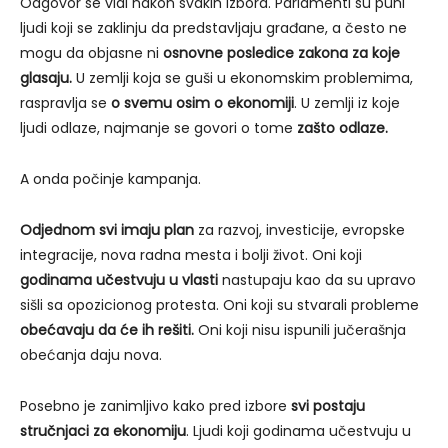
Odgovor se vidi nakon svakih izbora. Parlamenti su puni
ljudi koji se zaklinju da predstavljaju građane, a često ne
mogu da objasne ni
osnovne posledice zakona za koje
glasaju.
U zemlji koja se guši u ekonomskim problemima,
raspravlja se
o svemu osim o ekonomiji
. U zemlji iz koje
ljudi odlaze, najmanje se govori o tome
zašto odlaze.
A onda počinje kampanja.
Odjednom svi imaju plan
za razvoj, investicije, evropske
integracije, nova radna mesta i bolji život. Oni koji
godinama učestvuju u vlasti
nastupaju kao da su upravo
sišli sa opozicionog protesta. Oni koji su stvarali probleme
obećavaju da će ih rešiti.
Oni koji nisu ispunili jučerašnja
obećanja daju nova.
Posebno je zanimljivo kako pred izbore
svi postaju
stručnjaci za ekonomiju
. Ljudi koji godinama učestvuju u