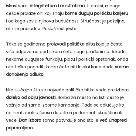
iskustvom,
integritetom i rezultatima
. U praksi, mnogo
češće prolaze oni koji znaju
kome duguju političku karijeru
i od koga zavisi njihova budućnost. Stručnost je poželjna,
ali nije presudna. Poslušnost jeste.
Tako se godinama
proizvodi politička elita
koja je često
više odgovorna partijskom šefu nego građanima. A kada
nekome dugujete funkciju, platu i politički opstanak, onda
nije teško pogoditi kome ćete biti lojalni kada dođe
vreme
donošenja odluka.
Nije slučajno što se najveće političke bitke vode pre izbora,
daleko od očiju javnosti.
Borba za mesto na listi često je
važnija od same izborne kampanje. Tada se odlučuje ko
će imati realnu šansu da uđe u parlament, skupštinu ili
veće.
Dan izbora
samo potvrđuje ono što je
već unapred
pripremljeno.