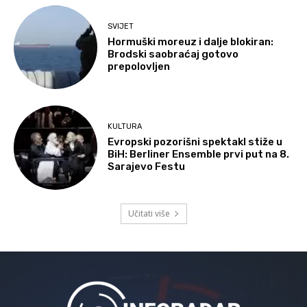
SVIJET
Hormuški moreuz i dalje blokiran:
Brodski saobraćaj gotovo
prepolovljen
KULTURA
Evropski pozorišni spektakl stiže u
BiH: Berliner Ensemble prvi put na 8.
Sarajevo Festu
Učitati više