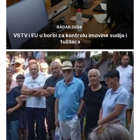
RADAR DESK
VSTV i EU u borbi za kontrolu imovine sudija i
tužilaca