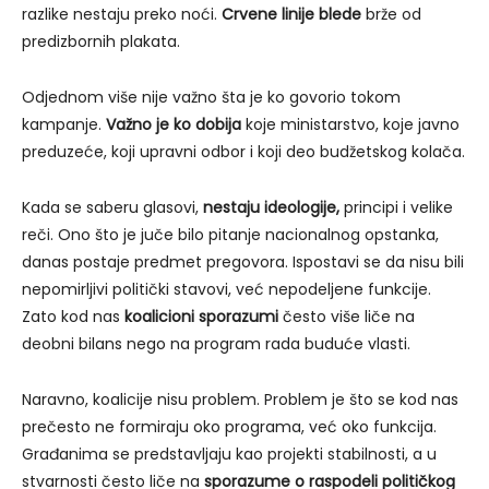
razlike nestaju preko noći.
Crvene linije blede
brže od
predizbornih plakata.
Odjednom više nije važno šta je ko govorio tokom
kampanje.
Važno je ko dobija
koje ministarstvo, koje javno
preduzeće, koji upravni odbor i koji deo budžetskog kolača.
Kada se saberu glasovi,
nestaju ideologije,
principi i velike
reči. Ono što je juče bilo pitanje nacionalnog opstanka,
danas postaje predmet pregovora. Ispostavi se da nisu bili
nepomirljivi politički stavovi, već nepodeljene funkcije.
Zato kod nas
koalicioni sporazumi
često više liče na
deobni bilans nego na program rada buduće vlasti.
Naravno, koalicije nisu problem. Problem je što se kod nas
prečesto ne formiraju oko programa, već oko funkcija.
Građanima se predstavljaju kao projekti stabilnosti, a u
stvarnosti često liče na
sporazume o raspodeli političkog