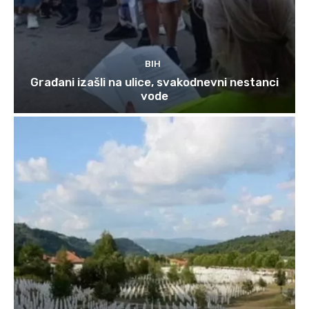
BIH
Građani izašli na ulice, svakodnevni nestanci
vode