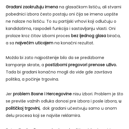
Građani zaokružuju imena
na glasačkom listiću, ali stvarni
pobednici izbora često postaju oni čija se imena uopšte
ne nalaze na listiću. To su partijski vrhovi koji odlučuju o
kandidatima, raspodeli funkcija i sastavljanju vlasti. Oni
prolaze kroz čitav izborni proces
bez ijednog glasa
birača,
a sa
najvećim uticajem
na konačni rezultat.
Možda bi zato najpoštenije bilo da se predizborne
kampanje skrate, a
postizborni pregovori prenose uživo.
Tada bi građani konačno mogli da vide gde završava
politika, a počinje trgovina.
Jer
problem Bosne i Hercegovine
nisu izbori. Problem je što
se previše važnih odluka donosi pre izbora i posle izbora,
u
političkoj trgovini,
dok građani učestvuju samo u onom
delu procesa koji se najviše reklamira.