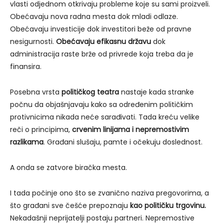
vlasti odjednom otkrivaju probleme koje su sami proizveli.
Obećavaju nova radna mesta dok mladi odlaze.
Obećavaju investicije dok investitori beže od pravne
nesigurnosti.
Obećavaju efikasnu državu
dok
administracija raste brže od privrede koja treba da je
finansira.
Posebna vrsta
političkog teatra
nastaje kada stranke
počnu da objašnjavaju kako sa određenim političkim
protivnicima nikada neće sarađivati. Tada kreću velike
reči o principima,
crvenim linijama i nepremostivim
razlikama
. Građani slušaju, pamte i očekuju doslednost.
A onda se zatvore biračka mesta.
I tada počinje ono što se zvanično naziva pregovorima, a
što građani sve češće prepoznaju
kao političku trgovinu.
Nekadašnji neprijatelji postaju partneri. Nepremostive