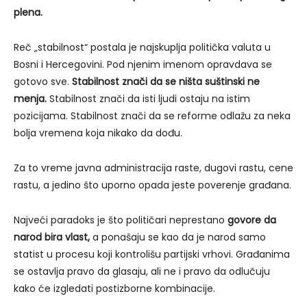
plena.
Reč „stabilnost“ postala je najskuplja politička valuta u
Bosni i Hercegovini. Pod njenim imenom opravdava se
gotovo sve.
Stabilnost znači da se ništa suštinski ne
menja.
Stabilnost znači da isti ljudi ostaju na istim
pozicijama. Stabilnost znači da se reforme odlažu za neka
bolja vremena koja nikako da dođu.
Za to vreme javna administracija raste, dugovi rastu, cene
rastu, a jedino što uporno opada jeste poverenje građana.
Najveći paradoks je što političari neprestano
govore da
narod bira vlast,
a ponašaju se kao da je narod samo
statist u procesu koji kontrolišu partijski vrhovi. Građanima
se ostavlja pravo da glasaju, ali ne i pravo da odlučuju
kako će izgledati postizborne kombinacije.