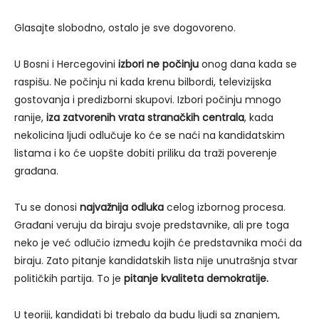
Glasajte slobodno, ostalo je sve dogovoreno.
U Bosni i Hercegovini
izbori ne počinju
onog dana kada se
raspišu. Ne počinju ni kada krenu bilbordi, televizijska
gostovanja i predizborni skupovi. Izbori počinju mnogo
ranije,
iza zatvorenih vrata stranačkih centrala
, kada
nekolicina ljudi odlučuje ko će se naći na kandidatskim
listama i ko će uopšte dobiti priliku da traži poverenje
građana.
Tu se donosi
najvažnija odluka
celog izbornog procesa.
Građani veruju da biraju svoje predstavnike, ali pre toga
neko je već odlučio između kojih će predstavnika moći da
biraju. Zato pitanje kandidatskih lista nije unutrašnja stvar
političkih partija. To je
pitanje kvaliteta demokratije.
U teoriji, kandidati bi trebalo da budu ljudi sa znanjem,