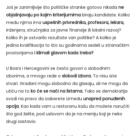
Još je zanimljivije što političke stranke gotovo nikada
ne
objašnjavaju po kojim kriterijumima
biraju kandidate. Koliko
među njima ima
uspešnih privrednika, profesora, lekara,
inženjera, stručnjaka za javne finansije ili lokalni razvoj?
Koliko ih je ostvarilo rezultate van politike? A koliko je
jedina kvalifikacija to što su godinama sedeli u stranačkim
prostorijama
i klimali glavom kada treba?
U Bosni i Hercegovini se često govori o slobodnim
izborima, a mnogo ređe o
slobodi izbora.
To nisu iste
stvari. Građani mogu slobodno da glasaju, ali ne mogu da
utiču na to
ko će se naći na listama.
Tako se demokratija
svodi na pravo da izaberete između
unapred ponuđenih
opcija
. Kao kada vam u restoranu kažu da možete naručiti
šta god želite, pod uslovom da je na meniju koji je neko
drugi sastavio.