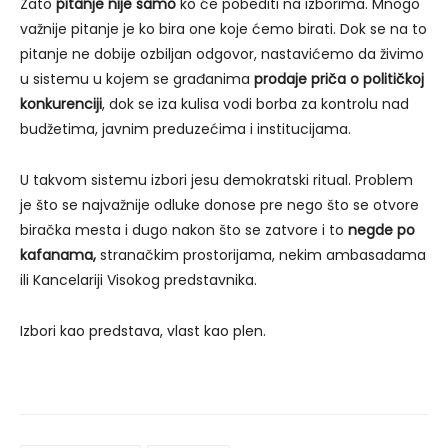
Zato
pitanje nije samo
ko će pobediti na izborima. Mnogo
važnije pitanje je ko bira one koje ćemo birati. Dok se na to
pitanje ne dobije ozbiljan odgovor, nastavićemo da živimo
u sistemu u kojem se građanima
prodaje priča o političkoj
konkurenciji
, dok se iza kulisa vodi borba za kontrolu nad
budžetima, javnim preduzećima i institucijama.
U takvom sistemu izbori jesu demokratski ritual. Problem
je što se najvažnije odluke donose pre nego što se otvore
biračka mesta i dugo nakon što se zatvore i to
negde po
kafanama,
stranačkim prostorijama, nekim ambasadama
ili Kancelariji Visokog predstavnika.
Izbori kao predstava, vlast kao plen.