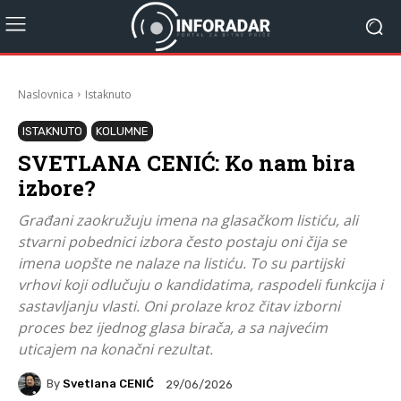
Naslovnica
Istaknuto
ISTAKNUTO
KOLUMNE
SVETLANA CENIĆ: Ko nam bira
izbore?
Građani zaokružuju imena na glasačkom listiću, ali
stvarni pobednici izbora često postaju oni čija se
imena uopšte ne nalaze na listiću. To su partijski
vrhovi koji odlučuju o kandidatima, raspodeli funkcija i
sastavljanju vlasti. Oni prolaze kroz čitav izborni
proces bez ijednog glasa birača, a sa najvećim
uticajem na konačni rezultat.
By
Svetlana CENIĆ
29/06/2026