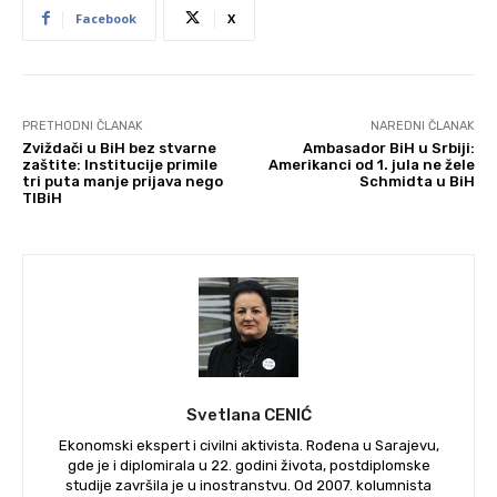
Facebook
X
PRETHODNI ČLANAK
NAREDNI ČLANAK
Zviždači u BiH bez stvarne
Ambasador BiH u Srbiji:
zaštite: Institucije primile
Amerikanci od 1. jula ne žele
tri puta manje prijava nego
Schmidta u BiH
TIBiH
Svetlana CENIĆ
Ekonomski ekspert i civilni aktivista. Rođena u Sarajevu,
gde je i diplomirala u 22. godini života, postdiplomske
studije završila je u inostranstvu. Od 2007. kolumnista