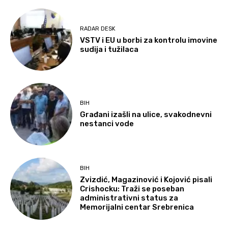
RADAR DESK
VSTV i EU u borbi za kontrolu imovine
sudija i tužilaca
BIH
Građani izašli na ulice, svakodnevni
nestanci vode
BIH
Zvizdić, Magazinović i Kojović pisali
Crishocku: Traži se poseban
administrativni status za
Memorijalni centar Srebrenica