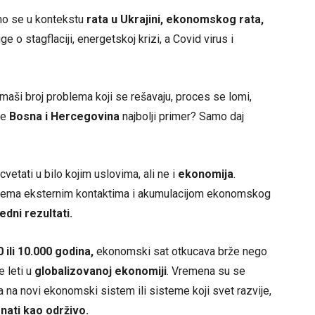
mo se u kontekstu
rata u Ukrajini, ekonomskog rata,
ge o stagflaciji, energetskoj krizi, a Covid virus i
aši broj problema koji se rešavaju, proces se lomi,
je
Bosna i Hercegovina
najbolji primer? Samo daj
etati u bilo kojim uslovima, ali ne i
ekonomija
.
 prema eksternim kontaktima i akumulacijom ekonomskog
edni rezultati.
 ili 10.000 godina,
ekonomski sat otkucava brže nego
e leti u
globalizovanoj ekonomiji
. Vremena su se
 na novi ekonomski sistem ili sisteme koji svet razvije,
nati kao održivo.