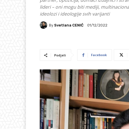
partner, opozicija, domaći izdajnici i stran
lideri – oni mogu biti mediji, multinacion
ideolozi i ideologije svih varijanti
By
Svetlana CENIĆ
01/12/2022
Facebook
Podjeli