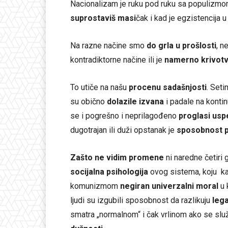
Nacionalizam je ruku pod ruku sa populizmo
suprostaviš masi
čak i kad je egzistencija u 
Na razne načine smo
do grla u prošlosti
, n
kontradiktorne načine ili je
namerno krivotv
To utiče na našu
procenu sadašnjosti
. Set
su obično
dolazile izvana
i padale na konti
se i pogrešno i neprilagođeno
proglasi us
dugotrajan ili duži opstanak je
sposobnost p
Zašto ne vidim promene
ni naredne četiri 
socijalna psihologija
ovog sistema, koju ka
komunizmom
negiran univerzalni moral
u 
ljudi su izgubili sposobnost da razlikuju
lega
smatra „normalnom“ i čak vrlinom ako se slu