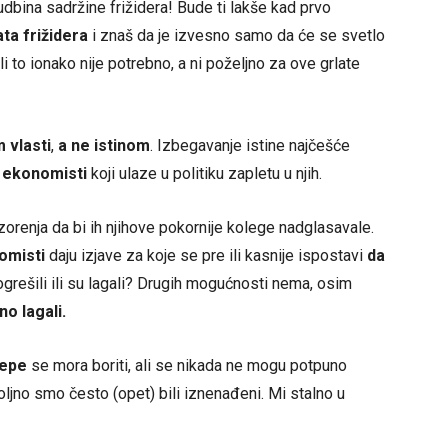
udbina sadržine frižidera! Bude ti lakše kad prvo
ata frižidera
i znaš da je izvesno samo da će se svetlo
ali to ionako nije potrebno, a ni poželjno za ove grlate
 vlasti
,
a ne istinom
. Izbegavanje istine najčešće
 ekonomisti
koji ulaze u politiku zapletu u njih.
orenja da bi ih njihove pokornije kolege nadglasavale.
omisti
daju izjave za koje se pre ili kasnije ispostavi
da
ogrešili ili su lagali? Drugih mogućnosti nema, osim
no lagali.
lepe
se mora boriti, ali se nikada ne mogu potpuno
ljno smo često (opet) bili iznenađeni. Mi stalno u