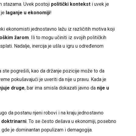
im stazama. Uvek postoji
politički kontekst
i uvek je
 je
laganje u ekonomiji
!
eki ekonomisti jednostavno lažu iz različitih motiva koji
ološkim žarom
. Ili to mogu učiniti iz svojih političkih
 isplati. Nadalje, inercija je ušla u igru u određenom
 ste pogrešili, kao da držanje pozicije može to da
reme pokušavajući je uveriti da nije u pravu. Kada je
juje druge
, bar ima smisla dokazati javno da
nije u
go da postanu njeni robovi i na kraju jednostavno
u
doktrinarni
. To se često dešava u ekonomiji, posebno
a
gde je dominantan populizam i demagogija.