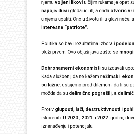
njemu
voljeni likovi
u čijim rukama je opet s
napojiš dušu
gledajući ih, a onda
otvoriš vr
u njemu upaliti. Ono u životu ili u glavi neće, 
interesne “patriote”.
Politika se bavi rezultatima izbora i
podelom
služi prvom. Ovo objašnjava zašto se
mnogi
Dobronamerni ekonomisti
su izdavali upoz
Kada službeni, da ne kažem
režimski ekon
su lažne
, ostajemo pred dilemom: da li su p
možda da su
delimično pogrešili, a delimič
Protiv
gluposti, laži, destruktivnosti i poh
iskoreniti.
U 2020., 2021. i 2022.
godini, dovo
iznenađenju i potencijalu.