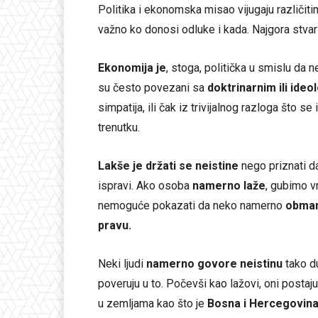
Politika i ekonomska misao vijugaju različit
važno ko donosi odluke i kada. Najgora stvar
Ekonomija je
, stoga, politička u smislu da n
su često povezani sa
doktrinarnim ili ide
simpatija, ili čak iz trivijalnog razloga što se
trenutku.
Lakše je držati se neistine
nego priznati da
ispravi. Ako osoba
namerno laže
, gubimo v
nemoguće pokazati da neko namerno
obman
pravu.
Neki ljudi
namerno govore neistinu
tako du
poveruju u to. Počevši kao lažovi, oni postaj
u zemljama kao što je
Bosna i Hercegovin