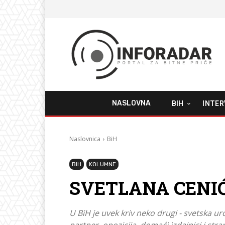
NASLOVNA
BIH
INTER
Naslovnica
BiH
BIH
KOLUMNE
SVETLANA CENIĆ:
U BiH je uvek kriv neko drugi - svetska uro