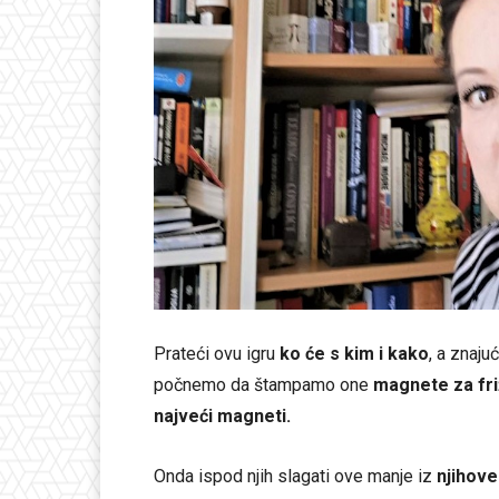
Prateći ovu igru
ko će s kim i kako
, a znaj
počnemo da štampamo one
magnete za fr
najveći magneti.
Onda ispod njih slagati ove manje iz
njihove