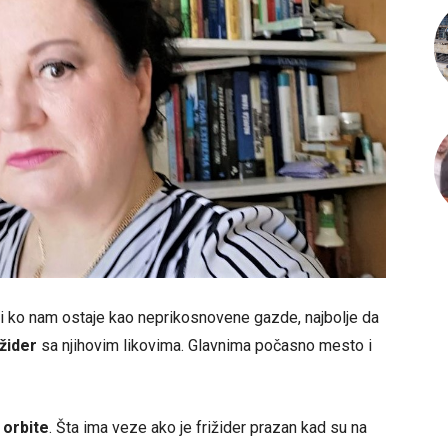
ući ko nam ostaje kao neprikosnovene gazde, najbolje da
ižider
sa njihovim likovima. Glavnima počasno mesto i
 orbite
. Šta ima veze ako je frižider prazan kad su na