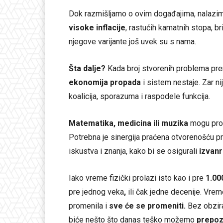
Dok razmišljamo o ovim događajima, nalazi
visoke inflacije
, rastućih kamatnih stopa, bri
njegove varijante još uvek su s nama.
Šta dalje?
Kada broj stvorenih problema prem
ekonomija propada
i sistem nestaje. Zar ni
koalicija, sporazuma i raspodele funkcija.
Matematika, medicina ili muzika
mogu procv
Potrebna je sinergija praćena otvorenošću
iskustva i znanja, kako bi se osigurali
izvanr
Iako vreme fizički prolazi isto kao i pre
1.000
pre jednog veka
,
ili čak jedne decenije. Vrem
promenila i
sve će se promeniti.
Bez obzira
biće nešto što danas teško možemo
prepoz