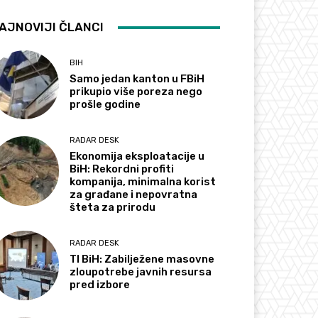
AJNOVIJI ČLANCI
BIH
Samo jedan kanton u FBiH
prikupio više poreza nego
prošle godine
RADAR DESK
Ekonomija eksploatacije u
BiH: Rekordni profiti
kompanija, minimalna korist
za građane i nepovratna
šteta za prirodu
RADAR DESK
TI BiH: Zabilježene masovne
zloupotrebe javnih resursa
pred izbore