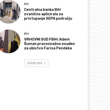
BIH
Centralna banka BiH
zvanično aplicirala za
pristupanje SEPA području
BIH
VRHOVNI SUD FBiH: Adem
Šuman pravosnažno osuđen
za ubistvo Farisa Pendeka
Učitati više