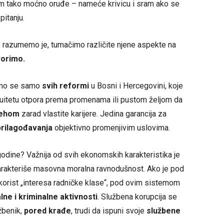
m tako moćno oruđe – nameće krivicu i sram ako se
pitanju.
e razumemo je, tumačimo različite njene aspekte na
orimo.
imo se samo
svih reformi
u Bosni i Hercegovini, koje
nuitetu otpora prema promenama ili pustom željom da
pehom
zarad vlastite karijere. Jedina garancija za
rilagođavanja
objektivno promenjivim uslovima.
godine? Važnija od svih ekonomskih karakteristika je
rakteriše masovna moralna ravnodušnost. Ako je pod
korist „interesa radničke klase“, pod ovim sistemom
lne i kriminalne aktivnosti
. Službena korupcija se
žbenik,
pored krađe
, trudi da ispuni svoje
službene