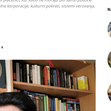
i plaćenici, itd. Idioti ne moraju biti samo politički
alne korporacije, kulturni pokreti, sistemi verovanja,
N
X