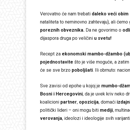
Verovatno će nam trebati
daleko veći obim 
nataliteta to neminovno zahtevaju), ali ćemo
poreznih obveznika.
Da ne govorimo o
odl
dijaspora druga po veličini
u svetu!
Recept za
ekonomski mambo-džambo (ub
pojednostavite
što je više moguće, a zati
će se sve brzo
poboljšati
. Ili obrnuto: nacio
Sve zavisi od epohe u kojoj je
mumbo-dža
Bosni i Hercegovini
, da je uvek kriv neko 
koalicioni
partner
,
opozicija
, domaći
izdajn
politički lideri – oni mogu biti
mediji
, multin
verovanja
, ideolozi i ideologije svih varijanti