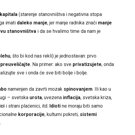
kapitala
(starenje stanovništva i negativna stopa
 ga imati
daleko manje
, jer manje radnika znači
manje
ivu stanovništva
i da se hvalimo time da nam je
lehu
, što bi kod nas rekli) je jednostavan: prvo
m
preuveličajte
. Na primer: ako sve
privatizujete
, onda
nalizujte sve i onda će sve biti bolje i bolje.
mbo
namenjen da zavrti mozak
spinovanjem
. Ili kao u
drugi – svetska
urota
, uvezena
inflacija
, svetska kriza,
ici
i strani plaćenici, itd.
Idioti
ne moraju biti samo
acionalne
korporacije
, kulturni pokreti,
sistemi
.