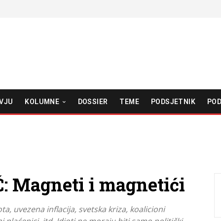
VJU
KOLUMNE
DOSSIER
TEME
PODSJETNIK
POD
 Magneti i magnetići
ta, uvezena inflacija, svetska kriza, koalicioni