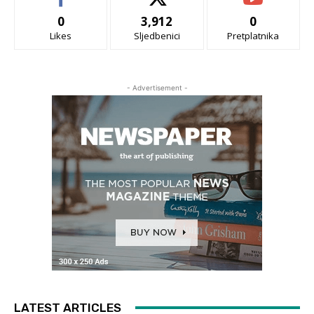
0
3,912
0
Likes
Sljedbenici
Pretplatnika
- Advertisement -
LATEST ARTICLES