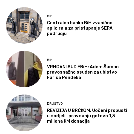
BIH
Centralna banka BiH zvanično
aplicirala za pristupanje SEPA
području
BIH
VRHOVNI SUD FBiH: Adem Šuman
pravosnažno osuđen za ubistvo
Farisa Pendeka
DRUŠTVO
REVIZIJA U BRČKOM: Uočeni propusti
u dodjeli i pravdanju gotovo 1,3
miliona KM donacija