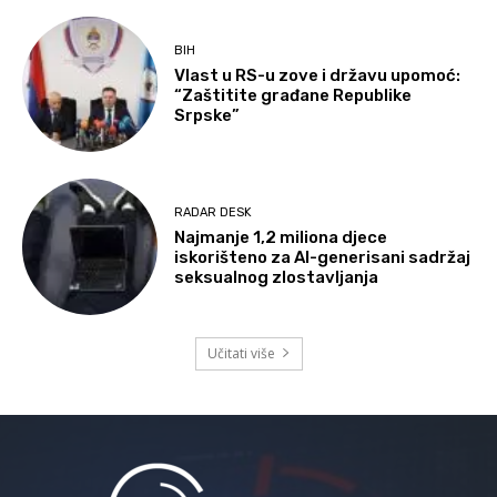
BIH
Vlast u RS-u zove i državu upomoć:
“Zaštitite građane Republike
Srpske”
RADAR DESK
Najmanje 1,2 miliona djece
iskorišteno za AI-generisani sadržaj
seksualnog zlostavljanja
Učitati više