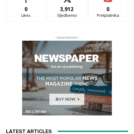
0
3,912
0
Likes
Sljedbenici
Pretplatnika
- Advertisement -
LATEST ARTICLES