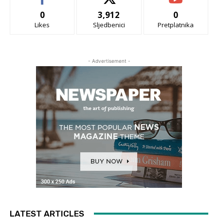
0
3,912
0
Likes
Sljedbenici
Pretplatnika
- Advertisement -
LATEST ARTICLES