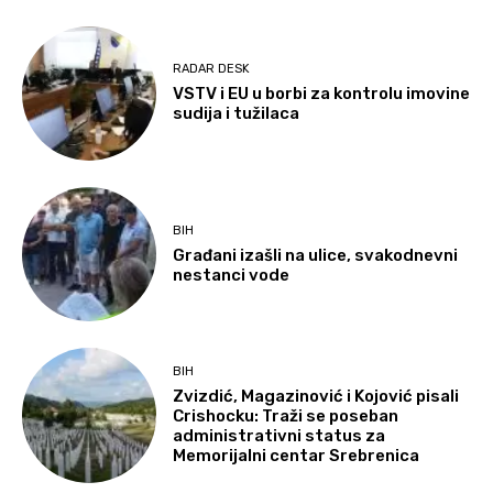
RADAR DESK
VSTV i EU u borbi za kontrolu imovine
sudija i tužilaca
BIH
Građani izašli na ulice, svakodnevni
nestanci vode
BIH
Zvizdić, Magazinović i Kojović pisali
Crishocku: Traži se poseban
administrativni status za
Memorijalni centar Srebrenica