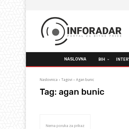
NASLOVNA
BIH
INTER
Naslovnica
Tagovi
Agan bunic
Tag:
agan bunic
Nema poruka za prikaz