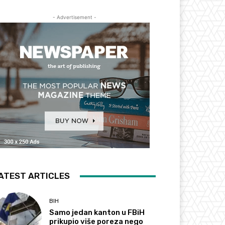
- Advertisement -
ATEST ARTICLES
BIH
Samo jedan kanton u FBiH
prikupio više poreza nego