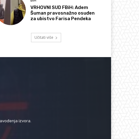
BIH
VRHOVNI SUD FBiH: Adem
Šuman pravosnažno osuđen
za ubistvo Farisa Pendeka
Učitati više
navođenja izvora.