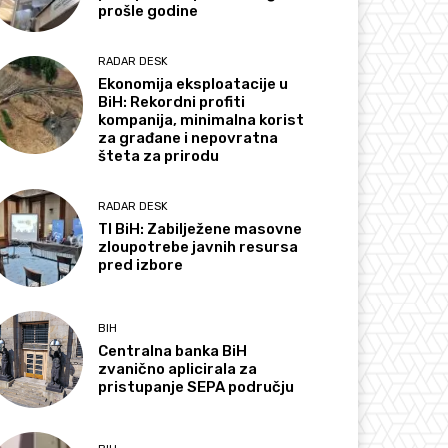
prošle godine
RADAR DESK
Ekonomija eksploatacije u
BiH: Rekordni profiti
kompanija, minimalna korist
za građane i nepovratna
šteta za prirodu
RADAR DESK
TI BiH: Zabilježene masovne
zloupotrebe javnih resursa
pred izbore
BIH
Centralna banka BiH
zvanično aplicirala za
pristupanje SEPA području