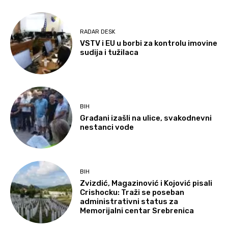
RADAR DESK
VSTV i EU u borbi za kontrolu imovine
sudija i tužilaca
BIH
Građani izašli na ulice, svakodnevni
nestanci vode
BIH
Zvizdić, Magazinović i Kojović pisali
Crishocku: Traži se poseban
administrativni status za
Memorijalni centar Srebrenica