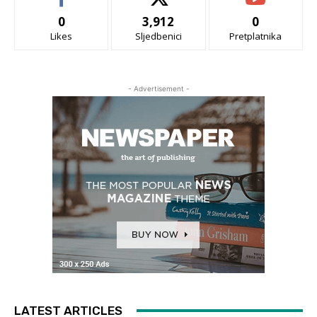
0
3,912
0
Likes
Sljedbenici
Pretplatnika
- Advertisement -
LATEST ARTICLES