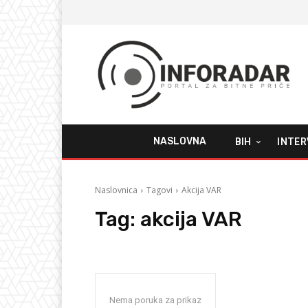
NASLOVNA
BIH
INTER
Naslovnica
Tagovi
Akcija VAR
Tag:
akcija VAR
Nema poruka za prikaz