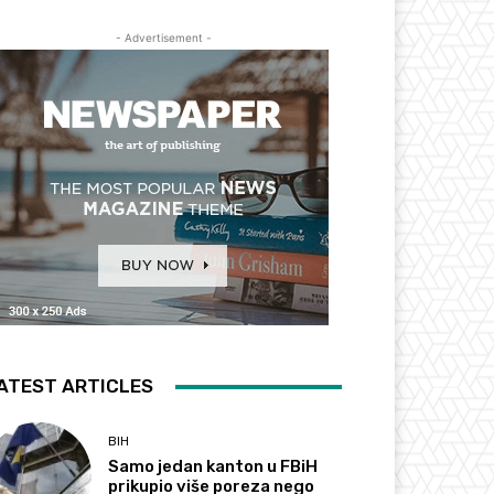
- Advertisement -
ATEST ARTICLES
BIH
Samo jedan kanton u FBiH
prikupio više poreza nego