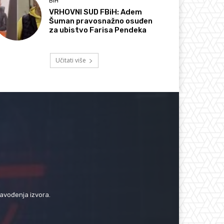
BIH
VRHOVNI SUD FBiH: Adem
Šuman pravosnažno osuđen
za ubistvo Farisa Pendeka
Učitati više
navođenja izvora.