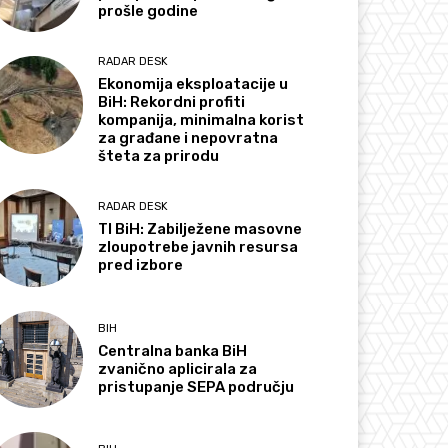
prošle godine
RADAR DESK
Ekonomija eksploatacije u
BiH: Rekordni profiti
kompanija, minimalna korist
za građane i nepovratna
šteta za prirodu
RADAR DESK
TI BiH: Zabilježene masovne
zloupotrebe javnih resursa
pred izbore
BIH
Centralna banka BiH
zvanično aplicirala za
pristupanje SEPA području