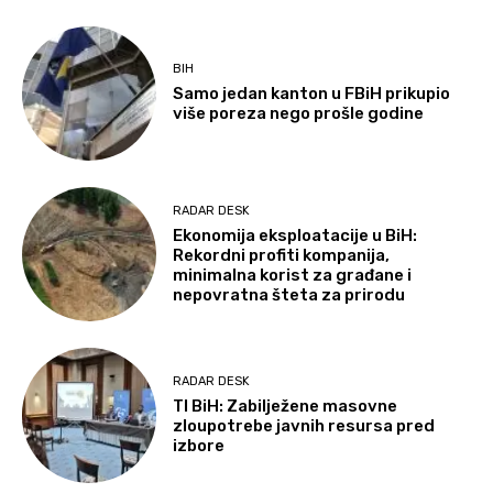
BIH
Samo jedan kanton u FBiH prikupio
više poreza nego prošle godine
RADAR DESK
Ekonomija eksploatacije u BiH:
Rekordni profiti kompanija,
minimalna korist za građane i
nepovratna šteta za prirodu
RADAR DESK
TI BiH: Zabilježene masovne
zloupotrebe javnih resursa pred
izbore