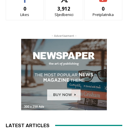
0
3,912
0
Likes
Sljedbenici
Pretplatnika
- Advertisement -
LATEST ARTICLES