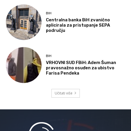
BIH
Centralna banka BiH zvanično
aplicirala za pristupanje SEPA
području
BIH
VRHOVNI SUD FBiH: Adem Šuman
pravosnažno osuđen za ubistvo
Farisa Pendeka
Učitati više