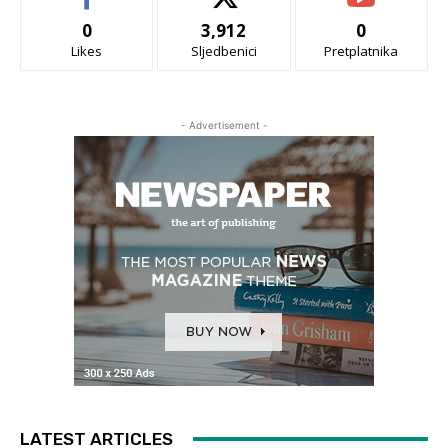
0
3,912
0
Likes
Sljedbenici
Pretplatnika
- Advertisement -
LATEST ARTICLES