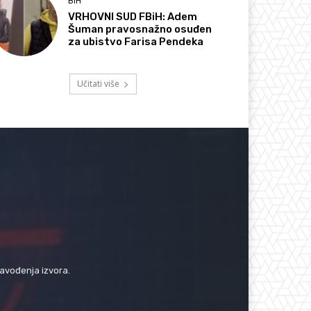
BIH
VRHOVNI SUD FBiH: Adem
Šuman pravosnažno osuđen
za ubistvo Farisa Pendeka
Učitati više
navođenja izvora.