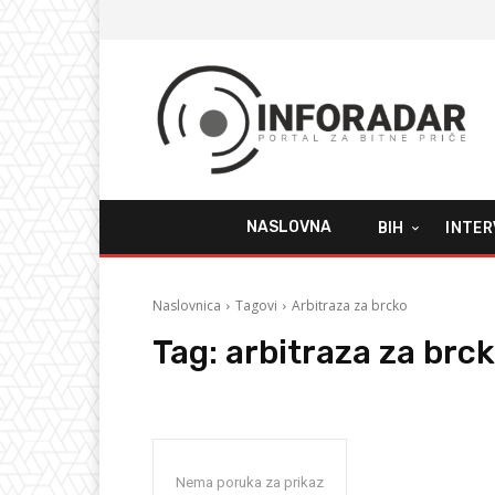
NASLOVNA
BIH
INTER
Naslovnica
Tagovi
Arbitraza za brcko
Tag:
arbitraza za brc
Nema poruka za prikaz