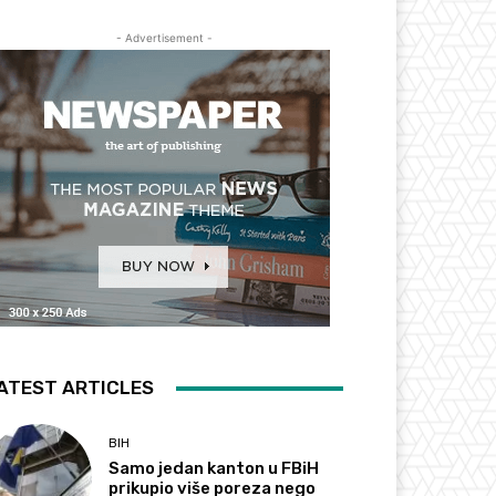
- Advertisement -
ATEST ARTICLES
BIH
Samo jedan kanton u FBiH
prikupio više poreza nego