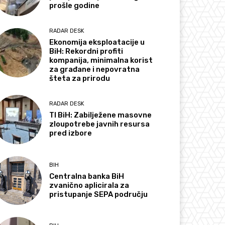
prošle godine
RADAR DESK
Ekonomija eksploatacije u
BiH: Rekordni profiti
kompanija, minimalna korist
za građane i nepovratna
šteta za prirodu
RADAR DESK
TI BiH: Zabilježene masovne
zloupotrebe javnih resursa
pred izbore
BIH
Centralna banka BiH
zvanično aplicirala za
pristupanje SEPA području