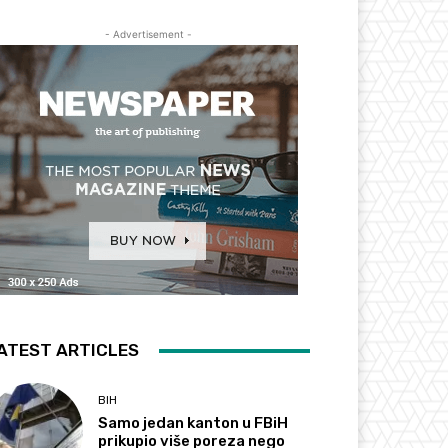
- Advertisement -
ATEST ARTICLES
BIH
Samo jedan kanton u FBiH
prikupio više poreza nego