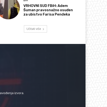
BIH
VRHOVNI SUD FBiH: Adem
Šuman pravosnažno osuđen
za ubistvo Farisa Pendeka
Učitati više
navođenja izvora.