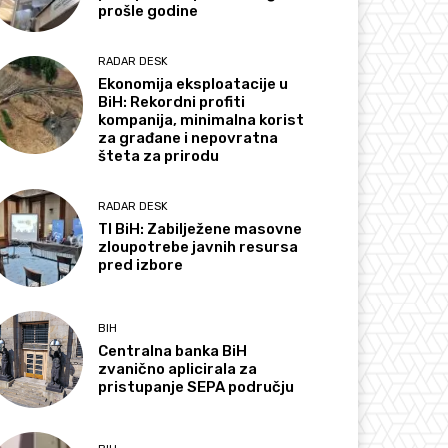
prošle godine
RADAR DESK
Ekonomija eksploatacije u
BiH: Rekordni profiti
kompanija, minimalna korist
za građane i nepovratna
šteta za prirodu
RADAR DESK
TI BiH: Zabilježene masovne
zloupotrebe javnih resursa
pred izbore
BIH
Centralna banka BiH
zvanično aplicirala za
pristupanje SEPA području