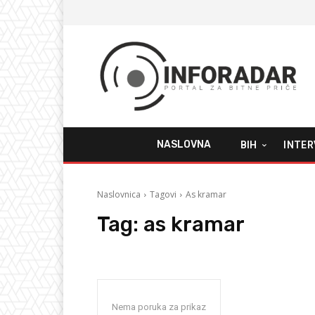
NASLOVNA
BIH
INTER
Naslovnica
Tagovi
As kramar
Tag:
as kramar
Nema poruka za prikaz