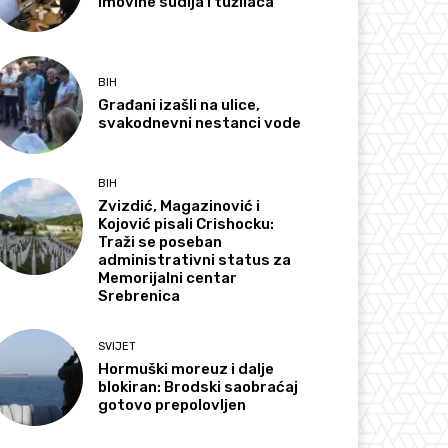
imovine sudija i tužilaca
BIH
Građani izašli na ulice,
svakodnevni nestanci vode
BIH
Zvizdić, Magazinović i
Kojović pisali Crishocku:
Traži se poseban
administrativni status za
Memorijalni centar
Srebrenica
SVIJET
Hormuški moreuz i dalje
blokiran: Brodski saobraćaj
gotovo prepolovljen