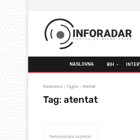
NASLOVNA
BIH
INTER
Naslovnica
Tagovi
Atentat
Tag:
atentat
Nema poruka za prikaz