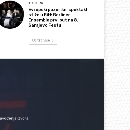
KULTURA
Evropski pozorišni spektakl
stiže u BiH: Berliner
Ensemble prvi put na 8.
Sarajevo Festu
Učitati više
navođenja izvora.