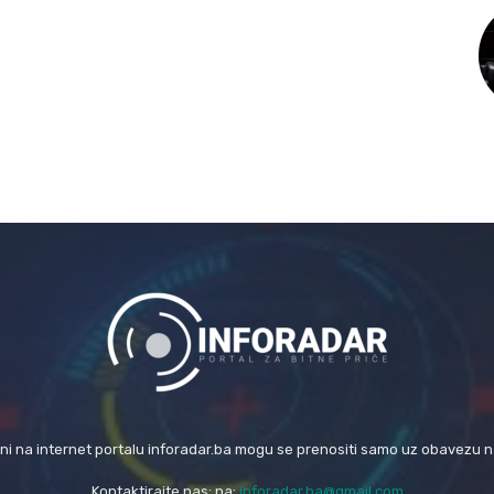
eni na internet portalu inforadar.ba mogu se prenositi samo uz obavezu 
Kontaktirajte nas: na:
inforadar.ba@gmail.com