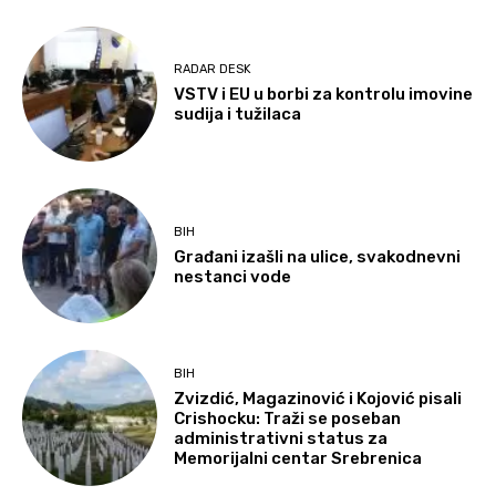
RADAR DESK
VSTV i EU u borbi za kontrolu imovine
sudija i tužilaca
BIH
Građani izašli na ulice, svakodnevni
nestanci vode
BIH
Zvizdić, Magazinović i Kojović pisali
Crishocku: Traži se poseban
administrativni status za
Memorijalni centar Srebrenica