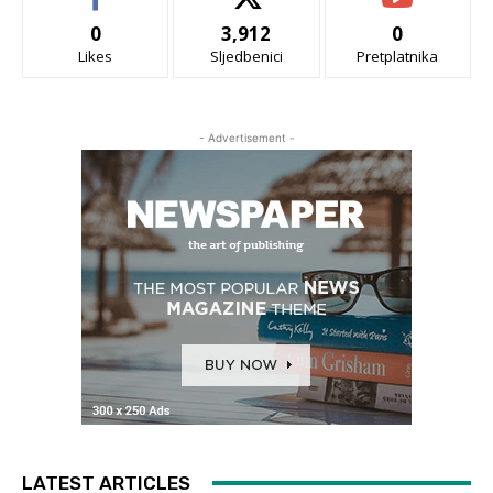
0
3,912
0
Likes
Sljedbenici
Pretplatnika
- Advertisement -
LATEST ARTICLES