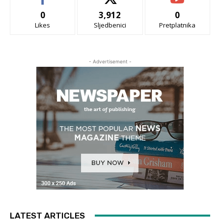
0
3,912
0
Likes
Sljedbenici
Pretplatnika
- Advertisement -
LATEST ARTICLES