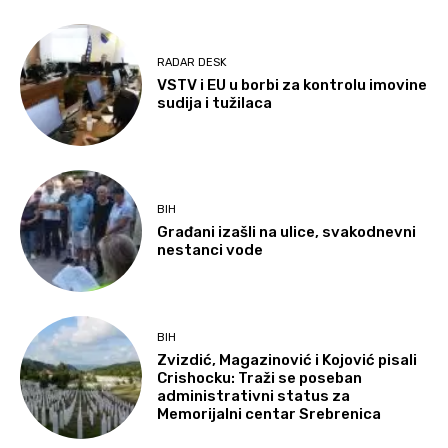
RADAR DESK
VSTV i EU u borbi za kontrolu imovine
sudija i tužilaca
BIH
Građani izašli na ulice, svakodnevni
nestanci vode
BIH
Zvizdić, Magazinović i Kojović pisali
Crishocku: Traži se poseban
administrativni status za
Memorijalni centar Srebrenica