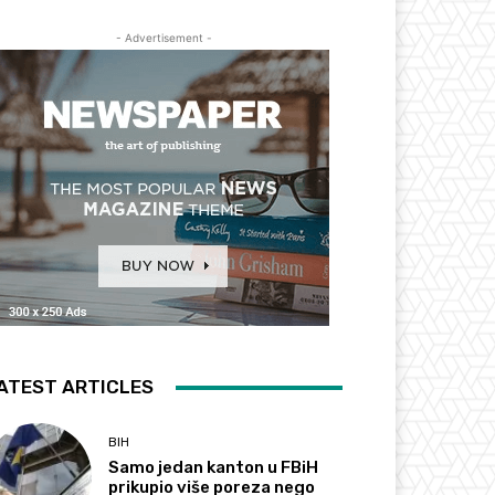
- Advertisement -
ATEST ARTICLES
BIH
Samo jedan kanton u FBiH
prikupio više poreza nego