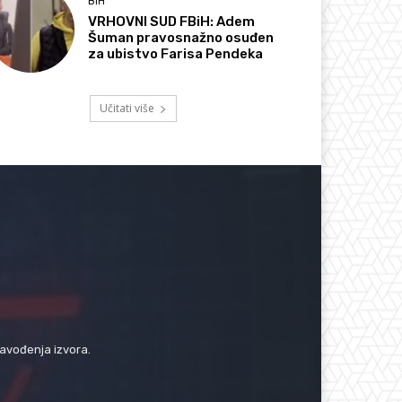
BIH
VRHOVNI SUD FBiH: Adem
Šuman pravosnažno osuđen
za ubistvo Farisa Pendeka
Učitati više
navođenja izvora.