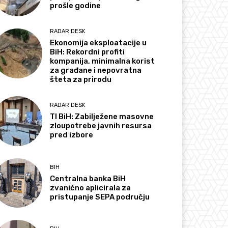
prošle godine
RADAR DESK
Ekonomija eksploatacije u
BiH: Rekordni profiti
kompanija, minimalna korist
za građane i nepovratna
šteta za prirodu
RADAR DESK
TI BiH: Zabilježene masovne
zloupotrebe javnih resursa
pred izbore
BIH
Centralna banka BiH
zvanično aplicirala za
pristupanje SEPA području