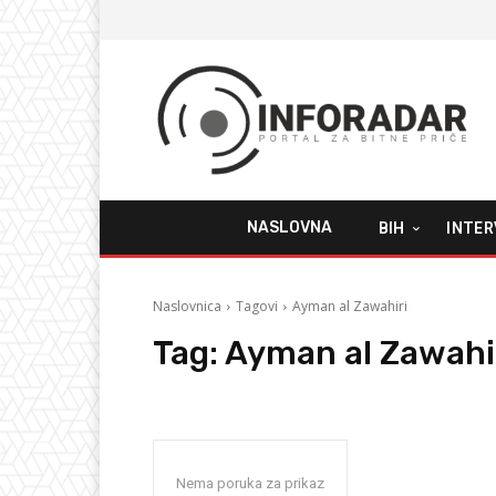
NASLOVNA
BIH
INTER
Naslovnica
Tagovi
Ayman al Zawahiri
Tag:
Ayman al Zawahi
Nema poruka za prikaz