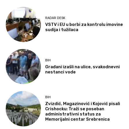
RADAR DESK
VSTV i EU u borbi za kontrolu imovine
sudija i tužilaca
BIH
Građani izašli na ulice, svakodnevni
nestanci vode
BIH
Zvizdić, Magazinović i Kojović pisali
Crishocku: Traži se poseban
administrativni status za
Memorijalni centar Srebrenica