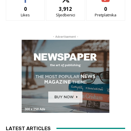
0
3,912
0
Likes
Sljedbenici
Pretplatnika
- Advertisement -
LATEST ARTICLES