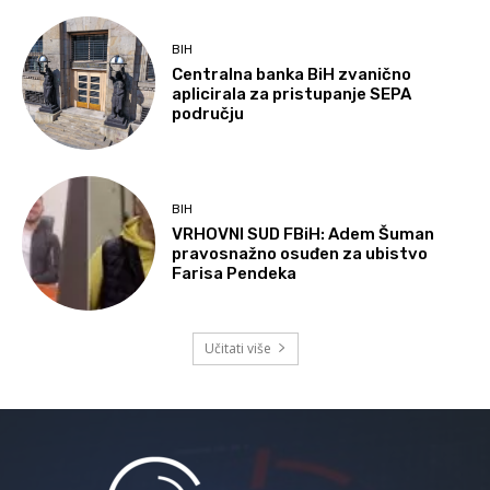
BIH
Centralna banka BiH zvanično
aplicirala za pristupanje SEPA
području
BIH
VRHOVNI SUD FBiH: Adem Šuman
pravosnažno osuđen za ubistvo
Farisa Pendeka
Učitati više