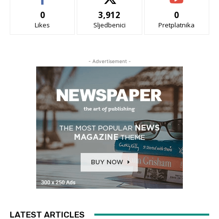
0
3,912
0
Likes
Sljedbenici
Pretplatnika
- Advertisement -
LATEST ARTICLES