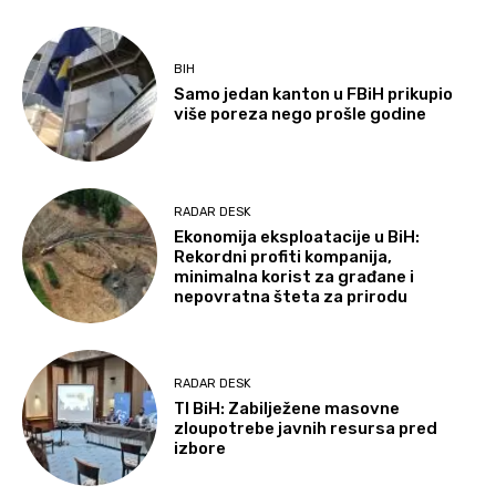
BIH
Samo jedan kanton u FBiH prikupio
više poreza nego prošle godine
RADAR DESK
Ekonomija eksploatacije u BiH:
Rekordni profiti kompanija,
minimalna korist za građane i
nepovratna šteta za prirodu
RADAR DESK
TI BiH: Zabilježene masovne
zloupotrebe javnih resursa pred
izbore