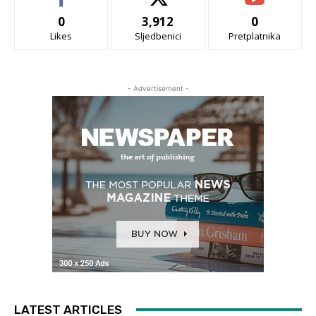
0
3,912
0
Likes
Sljedbenici
Pretplatnika
- Advertisement -
LATEST ARTICLES