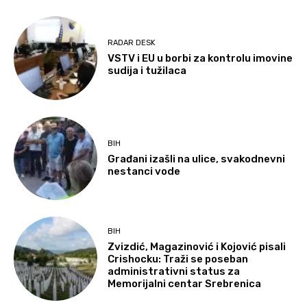
RADAR DESK
VSTV i EU u borbi za kontrolu imovine
sudija i tužilaca
BIH
Građani izašli na ulice, svakodnevni
nestanci vode
BIH
Zvizdić, Magazinović i Kojović pisali
Crishocku: Traži se poseban
administrativni status za
Memorijalni centar Srebrenica