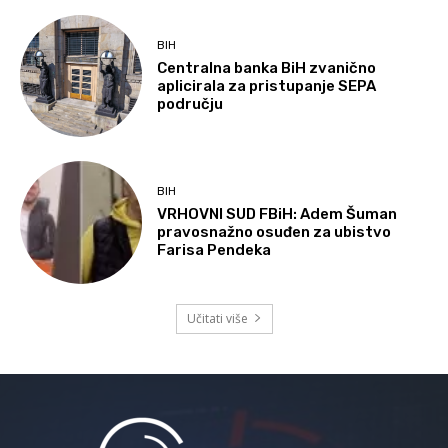
BIH
Centralna banka BiH zvanično
aplicirala za pristupanje SEPA
području
BIH
VRHOVNI SUD FBiH: Adem Šuman
pravosnažno osuđen za ubistvo
Farisa Pendeka
Učitati više