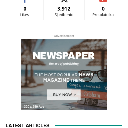
0
3,912
0
Likes
Sljedbenici
Pretplatnika
- Advertisement -
LATEST ARTICLES