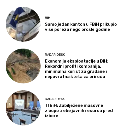
BIH
Samo jedan kanton u FBiH prikupio
više poreza nego prošle godine
RADAR DESK
Ekonomija eksploatacije u BiH:
Rekordni profiti kompanija,
minimalna korist za građane i
nepovratna šteta za prirodu
RADAR DESK
TI BiH: Zabilježene masovne
zloupotrebe javnih resursa pred
izbore