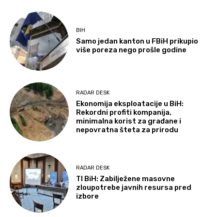
BIH
Samo jedan kanton u FBiH prikupio
više poreza nego prošle godine
RADAR DESK
Ekonomija eksploatacije u BiH:
Rekordni profiti kompanija,
minimalna korist za građane i
nepovratna šteta za prirodu
RADAR DESK
TI BiH: Zabilježene masovne
zloupotrebe javnih resursa pred
izbore