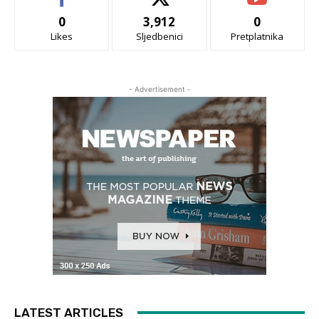
0
3,912
0
Likes
Sljedbenici
Pretplatnika
- Advertisement -
LATEST ARTICLES