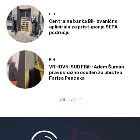
BIH
Centralna banka BiH zvanično
aplicirala za pristupanje SEPA
području
BIH
VRHOVNI SUD FBiH: Adem Šuman
pravosnažno osuđen za ubistvo
Farisa Pendeka
Učitati više