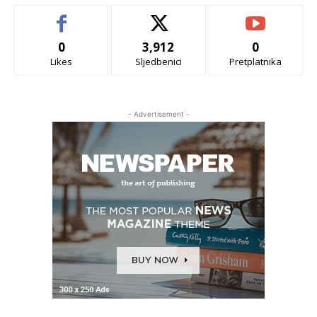
0
3,912
0
Likes
Sljedbenici
Pretplatnika
- Advertisement -