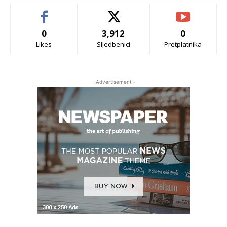
0
3,912
0
Likes
Sljedbenici
Pretplatnika
- Advertisement -