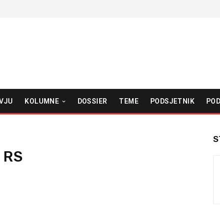
VJU
KOLUMNE
DOSSIER
TEME
PODSJETNIK
POD
S
z RS