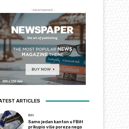
- Advertisement -
ATEST ARTICLES
BIH
Samo jedan kanton u FBiH
prikupio više poreza nego