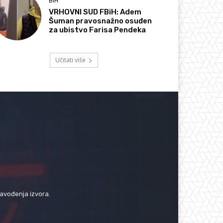
BIH
VRHOVNI SUD FBiH: Adem
Šuman pravosnažno osuđen
za ubistvo Farisa Pendeka
Učitati više
navođenja izvora.