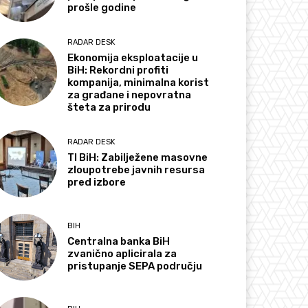
prošle godine
RADAR DESK
Ekonomija eksploatacije u
BiH: Rekordni profiti
kompanija, minimalna korist
za građane i nepovratna
šteta za prirodu
RADAR DESK
TI BiH: Zabilježene masovne
zloupotrebe javnih resursa
pred izbore
BIH
Centralna banka BiH
zvanično aplicirala za
pristupanje SEPA području