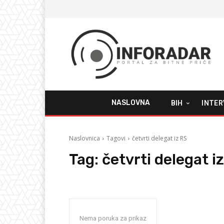
NASLOVNA
BIH
INTER
Naslovnica
Tagovi
četvrti delegat iz RS
Tag:
četvrti delegat i
Nema poruka za prikaz