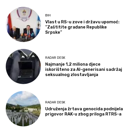
BIH
Vlast u RS-u zove i državu upomoć:
“Zaštitite građane Republike
Srpske”
RADAR DESK
Najmanje 1,2 miliona djece
iskorišteno za AI-generisani sadržaj
seksualnog zlostavljanja
RADAR DESK
Udruženja žrtava genocida podnijela
prigovor RAK-u zbog priloga RTRS-a