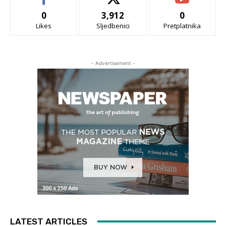
0
3,912
0
Likes
Sljedbenici
Pretplatnika
- Advertisement -
LATEST ARTICLES