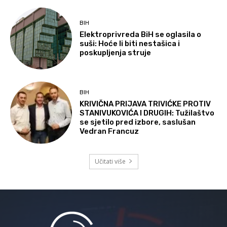
BIH
Elektroprivreda BiH se oglasila o
suši: Hoće li biti nestašica i
poskupljenja struje
BIH
KRIVIČNA PRIJAVA TRIVIĆKE PROTIV
STANIVUKOVIĆA I DRUGIH: Tužilaštvo
se sjetilo pred izbore, saslušan
Vedran Francuz
Učitati više