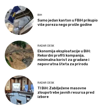
BIH
Samo jedan kanton u FBiH prikupio
više poreza nego prošle godine
RADAR DESK
Ekonomija eksploatacije u BiH:
Rekordni profiti kompanija,
minimalna korist za građane i
nepovratna šteta za prirodu
RADAR DESK
TI BiH: Zabilježene masovne
zloupotrebe javnih resursa pred
izbore