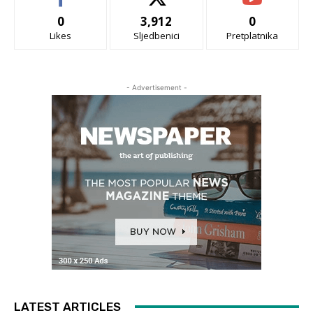
0
3,912
0
Likes
Sljedbenici
Pretplatnika
- Advertisement -
LATEST ARTICLES