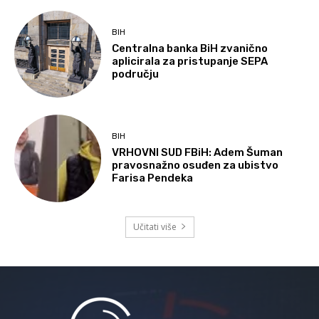
BIH
Centralna banka BiH zvanično
aplicirala za pristupanje SEPA
području
BIH
VRHOVNI SUD FBiH: Adem Šuman
pravosnažno osuđen za ubistvo
Farisa Pendeka
Učitati više