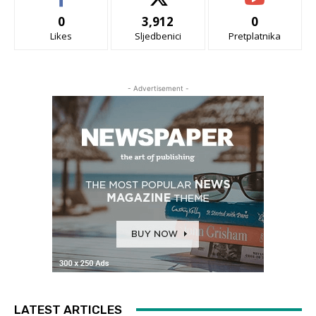
0
3,912
0
Likes
Sljedbenici
Pretplatnika
- Advertisement -
LATEST ARTICLES