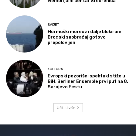
Memorijalni centar Srebrenica
SVIJET
Hormuški moreuz i dalje blokiran:
Brodski saobraćaj gotovo
prepolovljen
KULTURA
Evropski pozorišni spektakl stiže u
BiH: Berliner Ensemble prvi put na 8.
Sarajevo Festu
Učitati više