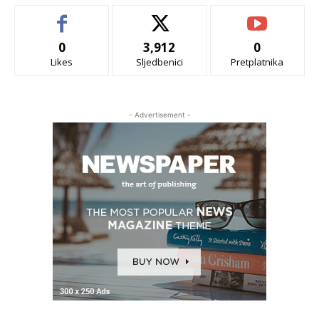
0
3,912
0
Likes
Sljedbenici
Pretplatnika
- Advertisement -