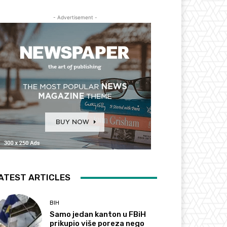
- Advertisement -
ATEST ARTICLES
BIH
Samo jedan kanton u FBiH
prikupio više poreza nego