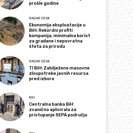
prošle godine
RADAR DESK
Ekonomija eksploatacije u
BiH: Rekordni profiti
kompanija, minimalna korist
za građane i nepovratna
šteta za prirodu
RADAR DESK
TI BiH: Zabilježene masovne
zloupotrebe javnih resursa
pred izbore
BIH
Centralna banka BiH
zvanično aplicirala za
pristupanje SEPA području