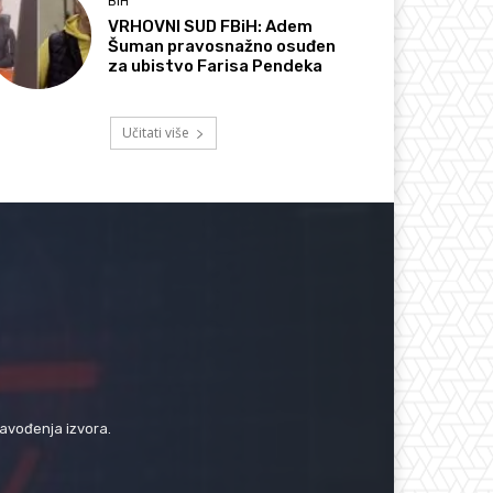
BIH
VRHOVNI SUD FBiH: Adem
Šuman pravosnažno osuđen
za ubistvo Farisa Pendeka
Učitati više
navođenja izvora.