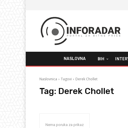
NASLOVNA
BIH
INTER
Naslovnica
Tagovi
Derek Chollet
Tag:
Derek Chollet
Nema poruka za prikaz