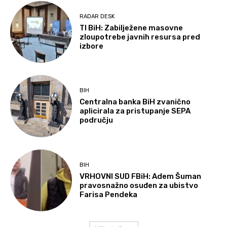
RADAR DESK
TI BiH: Zabilježene masovne
zloupotrebe javnih resursa pred
izbore
BIH
Centralna banka BiH zvanično
aplicirala za pristupanje SEPA
području
BIH
VRHOVNI SUD FBiH: Adem Šuman
pravosnažno osuđen za ubistvo
Farisa Pendeka