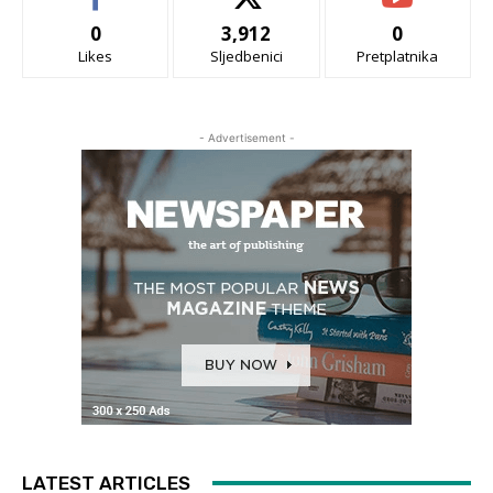
0
3,912
0
Likes
Sljedbenici
Pretplatnika
- Advertisement -
LATEST ARTICLES