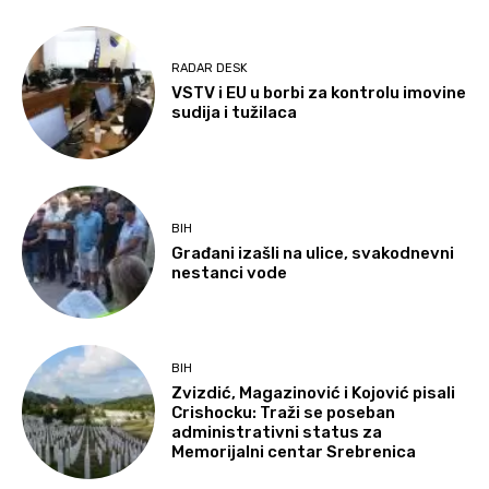
RADAR DESK
VSTV i EU u borbi za kontrolu imovine
sudija i tužilaca
BIH
Građani izašli na ulice, svakodnevni
nestanci vode
BIH
Zvizdić, Magazinović i Kojović pisali
Crishocku: Traži se poseban
administrativni status za
Memorijalni centar Srebrenica