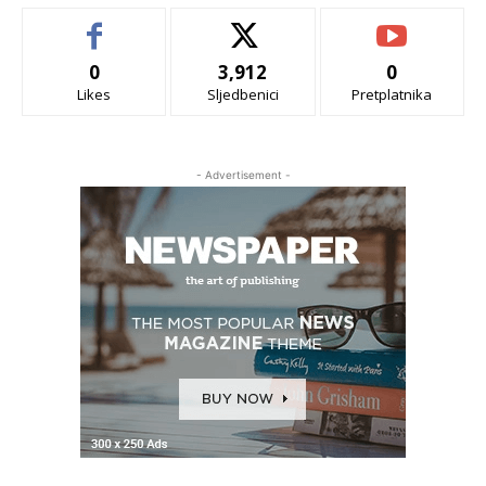
0
3,912
0
Likes
Sljedbenici
Pretplatnika
- Advertisement -