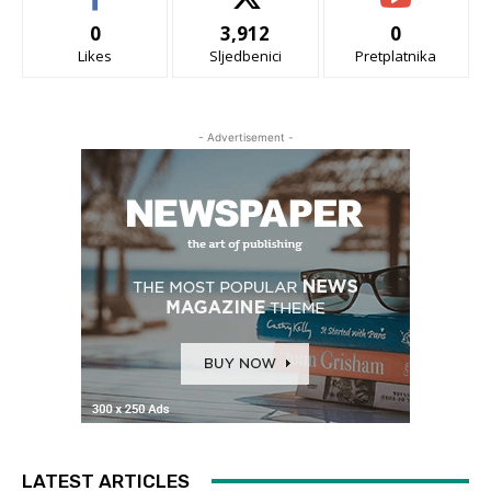
0
3,912
0
Likes
Sljedbenici
Pretplatnika
- Advertisement -
LATEST ARTICLES