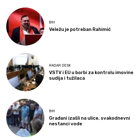
BIH
Veležu je potreban Rahimić
RADAR DESK
VSTV i EU u borbi za kontrolu imovine
sudija i tužilaca
BIH
Građani izašli na ulice, svakodnevni
nestanci vode