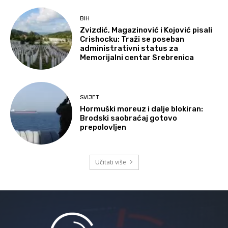
BIH
Zvizdić, Magazinović i Kojović pisali
Crishocku: Traži se poseban
administrativni status za
Memorijalni centar Srebrenica
SVIJET
Hormuški moreuz i dalje blokiran:
Brodski saobraćaj gotovo
prepolovljen
Učitati više