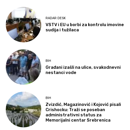
RADAR DESK
VSTV i EU u borbi za kontrolu imovine
sudija i tužilaca
BIH
Građani izašli na ulice, svakodnevni
nestanci vode
BIH
Zvizdić, Magazinović i Kojović pisali
Crishocku: Traži se poseban
administrativni status za
Memorijalni centar Srebrenica