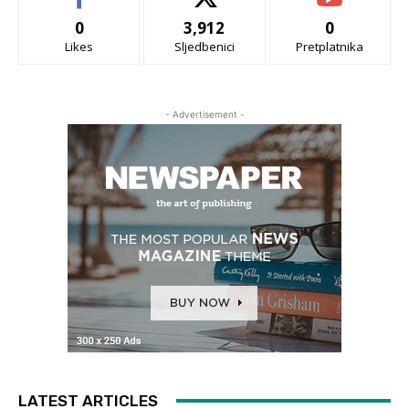
0
3,912
0
Likes
Sljedbenici
Pretplatnika
- Advertisement -
LATEST ARTICLES