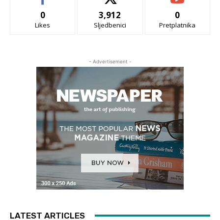
0
3,912
0
Likes
Sljedbenici
Pretplatnika
- Advertisement -
LATEST ARTICLES