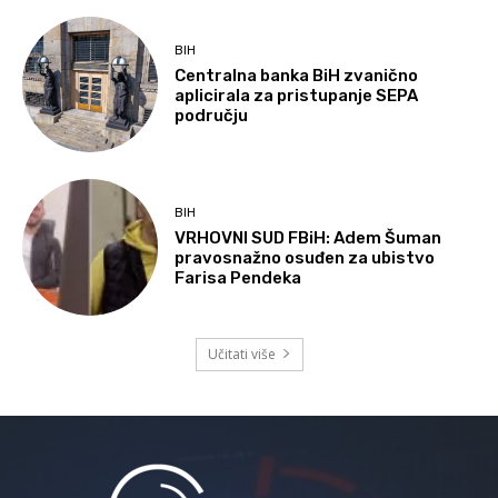
BIH
Centralna banka BiH zvanično
aplicirala za pristupanje SEPA
području
BIH
VRHOVNI SUD FBiH: Adem Šuman
pravosnažno osuđen za ubistvo
Farisa Pendeka
Učitati više