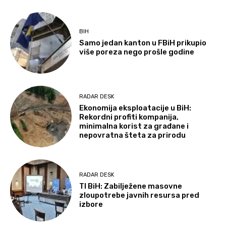
BIH
Samo jedan kanton u FBiH prikupio
više poreza nego prošle godine
RADAR DESK
Ekonomija eksploatacije u BiH:
Rekordni profiti kompanija,
minimalna korist za građane i
nepovratna šteta za prirodu
RADAR DESK
TI BiH: Zabilježene masovne
zloupotrebe javnih resursa pred
izbore