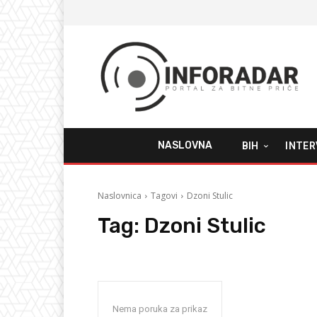
NASLOVNA
BIH
INTER
Naslovnica
Tagovi
Dzoni Stulic
Tag:
Dzoni Stulic
Nema poruka za prikaz