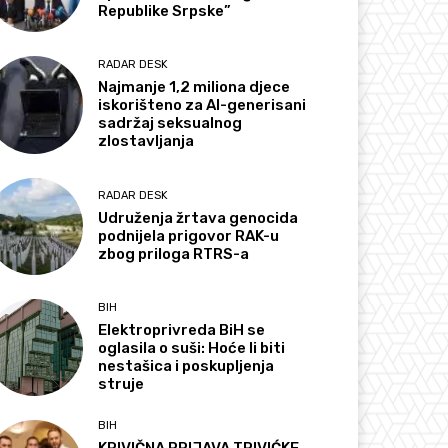
Republike Srpske”
RADAR DESK
Najmanje 1,2 miliona djece
iskorišteno za AI-generisani
sadržaj seksualnog
zlostavljanja
RADAR DESK
Udruženja žrtava genocida
podnijela prigovor RAK-u
zbog priloga RTRS-a
BIH
Elektroprivreda BiH se
oglasila o suši: Hoće li biti
nestašica i poskupljenja
struje
BIH
KRIVIČNA PRIJAVA TRIVIĆKE