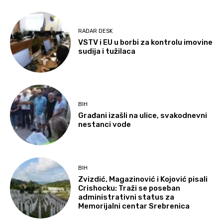
RADAR DESK
VSTV i EU u borbi za kontrolu imovine
sudija i tužilaca
BIH
Građani izašli na ulice, svakodnevni
nestanci vode
BIH
Zvizdić, Magazinović i Kojović pisali
Crishocku: Traži se poseban
administrativni status za
Memorijalni centar Srebrenica