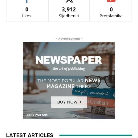
0
3,912
0
Likes
Sljedbenici
Pretplatnika
- Advertisement -
LATEST ARTICLES