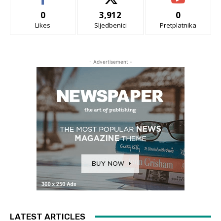
0
3,912
0
Likes
Sljedbenici
Pretplatnika
- Advertisement -
LATEST ARTICLES