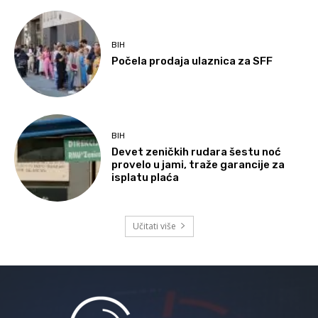
BIH
Počela prodaja ulaznica za SFF
BIH
Devet zeničkih rudara šestu noć
provelo u jami, traže garancije za
isplatu plaća
Učitati više