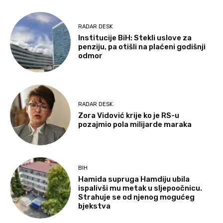
RADAR DESK
Institucije BiH: Stekli uslove za
penziju, pa otišli na plaćeni godišnji
odmor
RADAR DESK
Zora Vidović krije ko je RS-u
pozajmio pola milijarde maraka
BIH
Hamida supruga Hamdiju ubila
ispalivši mu metak u sljepoočnicu.
Strahuje se od njenog mogućeg
bjekstva