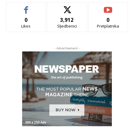
0
3,912
0
Likes
Sljedbenici
Pretplatnika
- Advertisement -