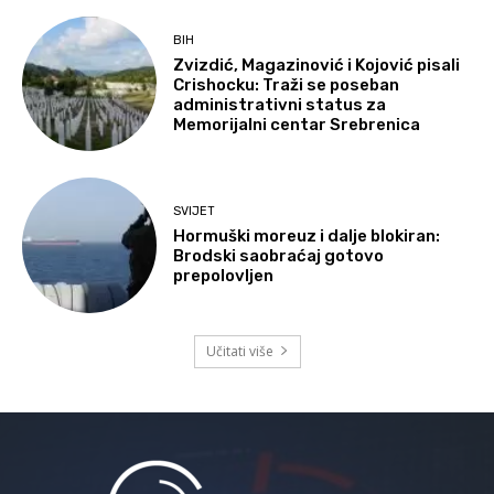
BIH
Zvizdić, Magazinović i Kojović pisali
Crishocku: Traži se poseban
administrativni status za
Memorijalni centar Srebrenica
SVIJET
Hormuški moreuz i dalje blokiran:
Brodski saobraćaj gotovo
prepolovljen
Učitati više