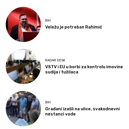
BIH
Veležu je potreban Rahimić
RADAR DESK
VSTV i EU u borbi za kontrolu imovine
sudija i tužilaca
BIH
Građani izašli na ulice, svakodnevni
nestanci vode