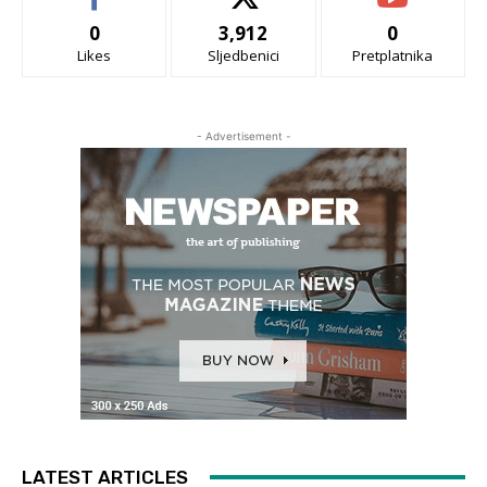
0
3,912
0
Likes
Sljedbenici
Pretplatnika
- Advertisement -
LATEST ARTICLES