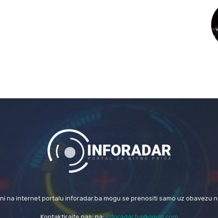
eni na internet portalu inforadar.ba mogu se prenositi samo uz obavezu 
Kontaktirajte nas: na:
inforadar.ba@gmail.com