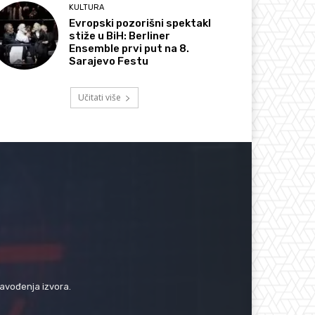
KULTURA
Evropski pozorišni spektakl
stiže u BiH: Berliner
Ensemble prvi put na 8.
Sarajevo Festu
Učitati više
navođenja izvora.