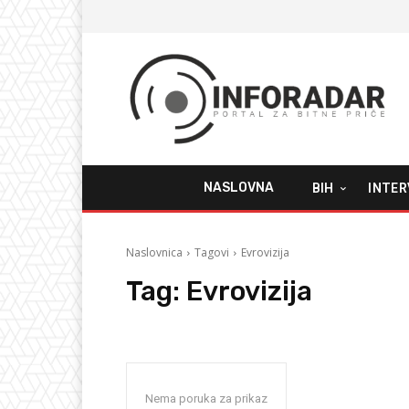
NASLOVNA
BIH
INTER
Naslovnica
Tagovi
Evrovizija
Tag:
Evrovizija
Nema poruka za prikaz