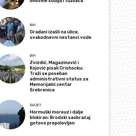
imovine sudija i tužilaca
BIH
Građani izašli na ulice,
svakodnevni nestanci vode
BIH
Zvizdić, Magazinović i
Kojović pisali Crishocku:
Traži se poseban
administrativni status za
Memorijalni centar
Srebrenica
SVIJET
Hormuški moreuz i dalje
blokiran: Brodski saobraćaj
gotovo prepolovljen