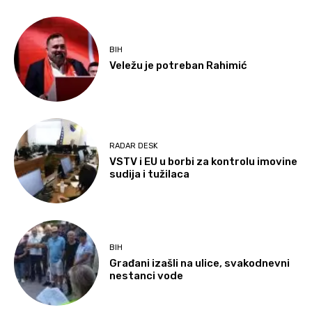
BIH
Veležu je potreban Rahimić
RADAR DESK
VSTV i EU u borbi za kontrolu imovine
sudija i tužilaca
BIH
Građani izašli na ulice, svakodnevni
nestanci vode