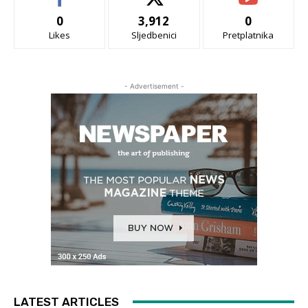
0
3,912
0
Likes
Sljedbenici
Pretplatnika
- Advertisement -
LATEST ARTICLES