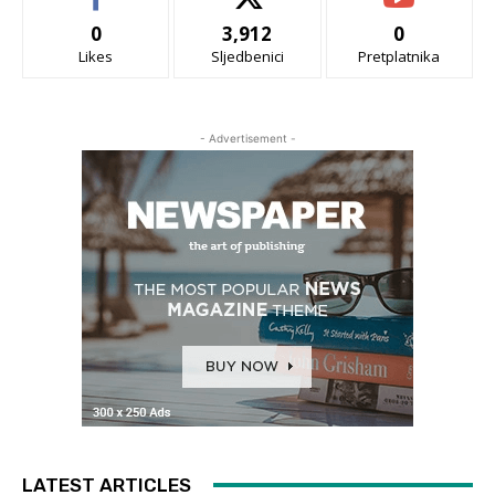
0
3,912
0
Likes
Sljedbenici
Pretplatnika
- Advertisement -
LATEST ARTICLES