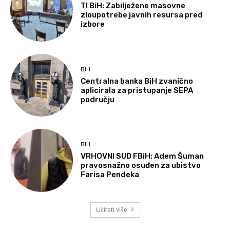
TI BiH: Zabilježene masovne
zloupotrebe javnih resursa pred
izbore
BIH
Centralna banka BiH zvanično
aplicirala za pristupanje SEPA
području
BIH
VRHOVNI SUD FBiH: Adem Šuman
pravosnažno osuđen za ubistvo
Farisa Pendeka
Učitati više