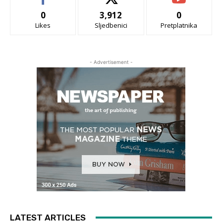
0
3,912
0
Likes
Sljedbenici
Pretplatnika
- Advertisement -
LATEST ARTICLES