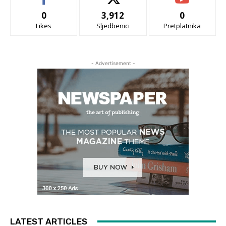
0
3,912
0
Likes
Sljedbenici
Pretplatnika
- Advertisement -
LATEST ARTICLES