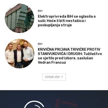
BIH
Elektroprivreda BiH se oglasila o
suši: Hoće li biti nestašica i
poskupljenja struje
BIH
KRIVIČNA PRIJAVA TRIVIĆKE PROTIV
STANIVUKOVIĆA I DRUGIH: Tužilaštvo
se sjetilo pred izbore, saslušan
Vedran Francuz
Učitati više