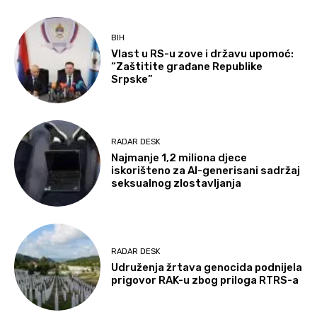
BIH
Vlast u RS-u zove i državu upomoć:
“Zaštitite građane Republike
Srpske”
RADAR DESK
Najmanje 1,2 miliona djece
iskorišteno za AI-generisani sadržaj
seksualnog zlostavljanja
RADAR DESK
Udruženja žrtava genocida podnijela
prigovor RAK-u zbog priloga RTRS-a