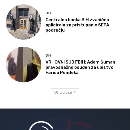
BIH
Centralna banka BiH zvanično
aplicirala za pristupanje SEPA
području
BIH
VRHOVNI SUD FBiH: Adem Šuman
pravosnažno osuđen za ubistvo
Farisa Pendeka
Učitati više