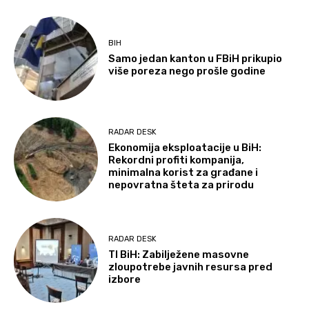
BIH
Samo jedan kanton u FBiH prikupio
više poreza nego prošle godine
RADAR DESK
Ekonomija eksploatacije u BiH:
Rekordni profiti kompanija,
minimalna korist za građane i
nepovratna šteta za prirodu
RADAR DESK
TI BiH: Zabilježene masovne
zloupotrebe javnih resursa pred
izbore