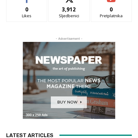
0
3,912
0
Likes
Sljedbenici
Pretplatnika
- Advertisement -
LATEST ARTICLES