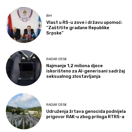
BIH
Vlast u RS-u zove i državu upomoć:
“Zaštitite građane Republike
Srpske”
RADAR DESK
Najmanje 1,2 miliona djece
iskorišteno za AI-generisani sadržaj
seksualnog zlostavljanja
RADAR DESK
Udruženja žrtava genocida podnijela
prigovor RAK-u zbog priloga RTRS-a