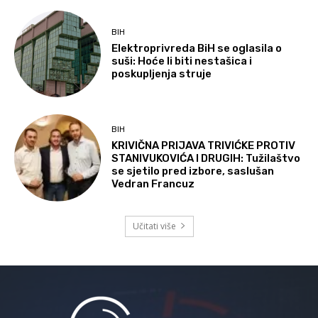
BIH
Elektroprivreda BiH se oglasila o
suši: Hoće li biti nestašica i
poskupljenja struje
BIH
KRIVIČNA PRIJAVA TRIVIĆKE PROTIV
STANIVUKOVIĆA I DRUGIH: Tužilaštvo
se sjetilo pred izbore, saslušan
Vedran Francuz
Učitati više