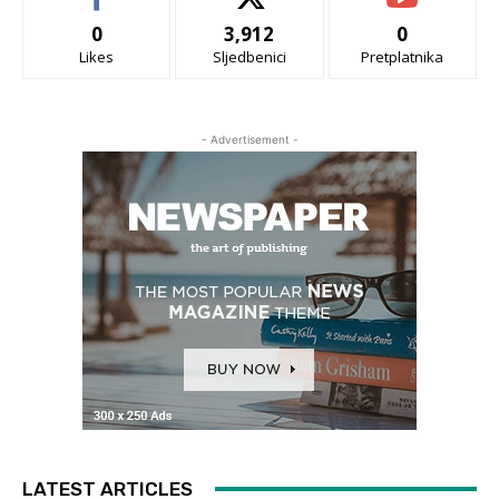
0
3,912
0
Likes
Sljedbenici
Pretplatnika
- Advertisement -
LATEST ARTICLES