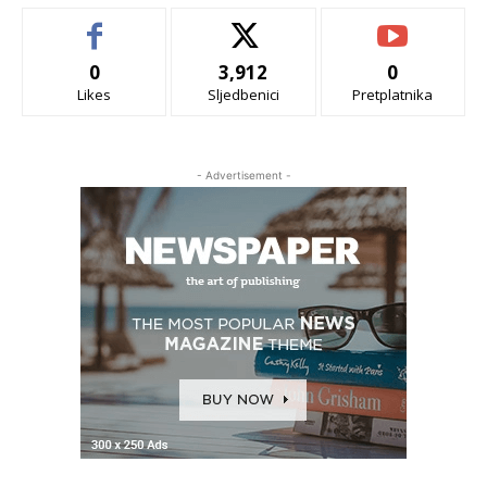
0
3,912
0
Likes
Sljedbenici
Pretplatnika
- Advertisement -