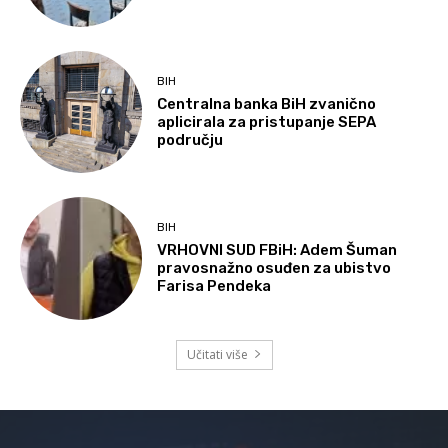
BIH
Centralna banka BiH zvanično
aplicirala za pristupanje SEPA
području
BIH
VRHOVNI SUD FBiH: Adem Šuman
pravosnažno osuđen za ubistvo
Farisa Pendeka
Učitati više