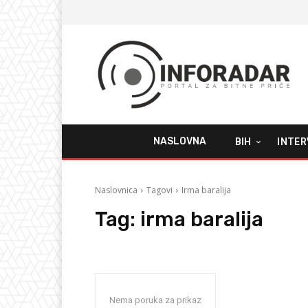
NASLOVNA
BIH
INTER
Naslovnica
Tagovi
Irma baralija
Tag:
irma baralija
Nema poruka za prikaz