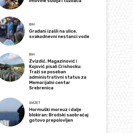
imovine sudija i tužilaca
BIH
Građani izašli na ulice,
svakodnevni nestanci vode
BIH
Zvizdić, Magazinović i
Kojović pisali Crishocku:
Traži se poseban
administrativni status za
Memorijalni centar
Srebrenica
SVIJET
Hormuški moreuz i dalje
blokiran: Brodski saobraćaj
gotovo prepolovljen