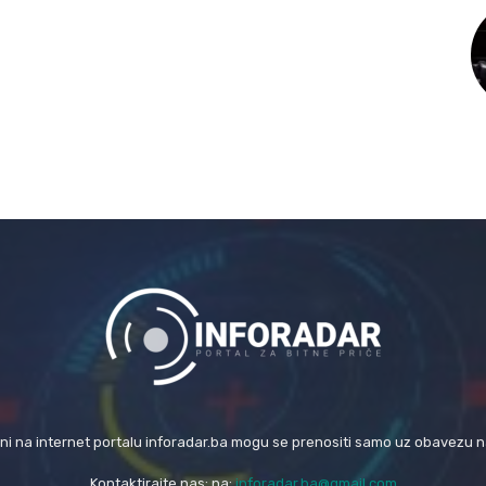
eni na internet portalu inforadar.ba mogu se prenositi samo uz obavezu 
Kontaktirajte nas: na:
inforadar.ba@gmail.com