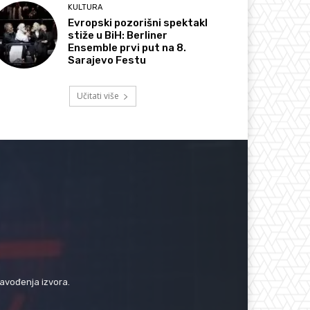
KULTURA
Evropski pozorišni spektakl
stiže u BiH: Berliner
Ensemble prvi put na 8.
Sarajevo Festu
Učitati više
navođenja izvora.